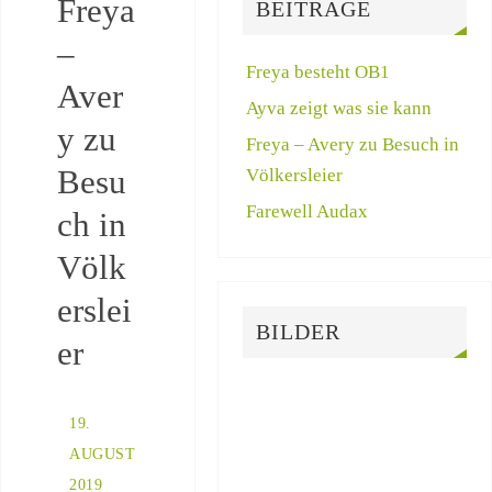
Freya
BEITRÄGE
–
Freya besteht OB1
Aver
Ayva zeigt was sie kann
y zu
Freya – Avery zu Besuch in
Besu
Völkersleier
Farewell Audax
ch in
Völk
erslei
BILDER
er
19.
AUGUST
2019