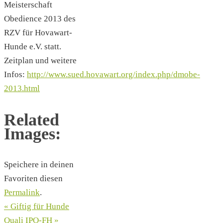
Meisterschaft
Obedience 2013 des
RZV für Hovawart-
Hunde e.V. statt.
Zeitplan und weitere
Infos:
http://www.sued.hovawart.org/index.php/dmobe-
2013.html
Related
Images:
Speichere in deinen
Favoriten diesen
Permalink
.
«
Giftig für Hunde
Quali IPO-FH
»