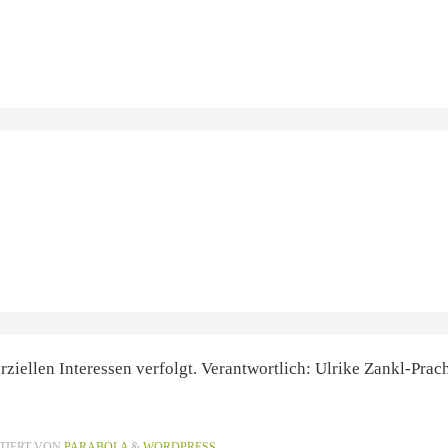
ziellen Interessen verfolgt. Verantwortlich: Ulrike Zankl-Prac
TIERT VON
PARABOLA
&
WORDPRESS.