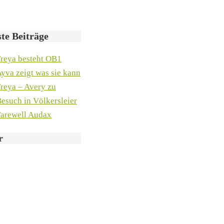
te Beiträge
reya besteht OB1
yva zeigt was sie kann
reya – Avery zu
esuch in Völkersleier
arewell Audax
r