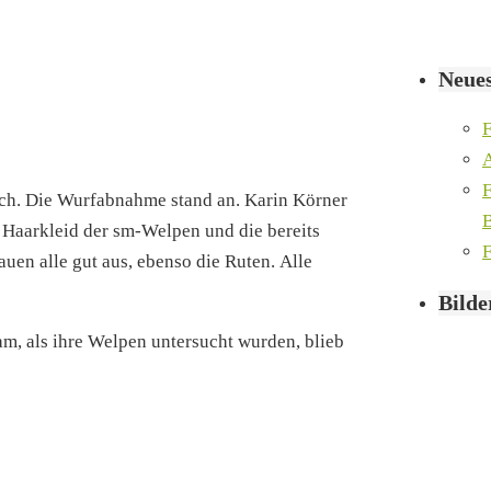
Neues
F
A
F
uch. Die Wurfabnahme stand an. Karin Körner
B
 Haarkleid der sm-Welpen und die bereits
F
en alle gut aus, ebenso die Ruten. Alle
Bilde
kam, als ihre Welpen untersucht wurden, blieb