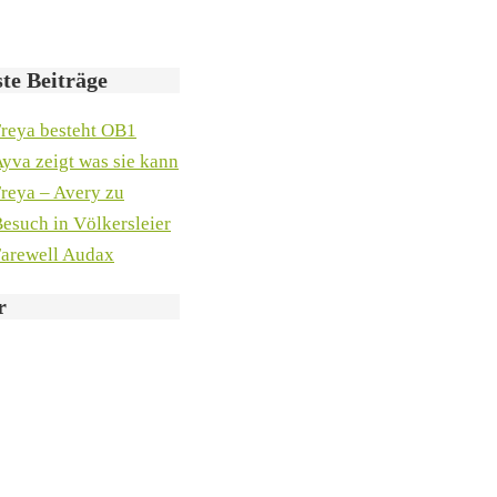
te Beiträge
reya besteht OB1
yva zeigt was sie kann
reya – Avery zu
esuch in Völkersleier
arewell Audax
r