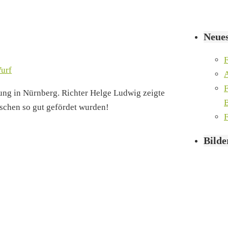
Neues
F
urf
A
F
ung in Nürnberg. Richter Helge Ludwig zeigte
B
nschen so gut gefördet wurden!
F
Bilde